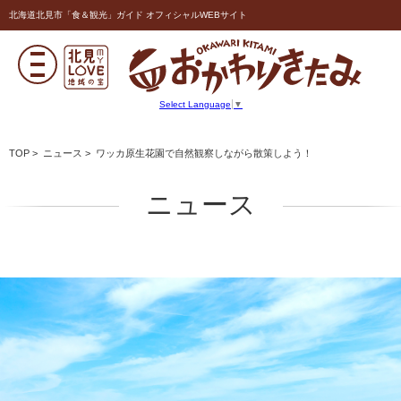
北海道北見市「食＆観光」ガイド オフィシャルWEBサイト
Select Language
▼
TOP
>
ニュース
> ワッカ原生花園で自然観察しながら散策しよう！
ニュース