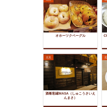
オホーツクベーグル
C
北見
北
酒肴彩縁MASA（しゅこうさいえ
んまさ）