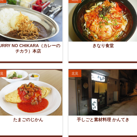
URRY NO CHIKARA（カレーの
きなり食堂
チカラ）本店
見
北見
たまごのじかん
手しごと素材料理 かんてき