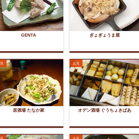
GENTA
ぎょぎょうま屋
見
北見
居酒場 たなか家
オデン酒場 ぐうちょきぱあ
見
北見