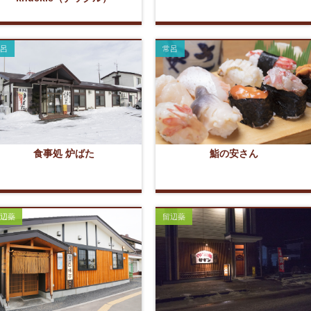
呂
常呂
食事処 炉ばた
鮨の安さん
辺蘂
留辺蘂