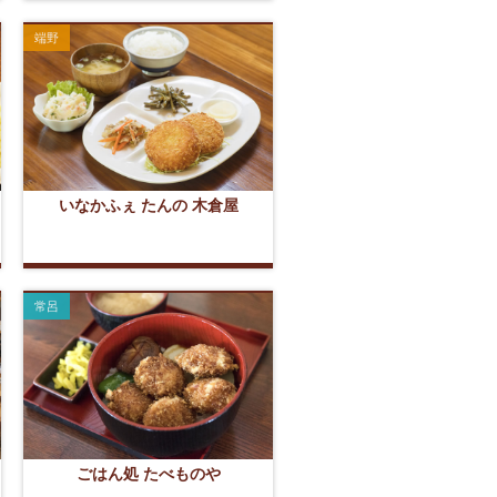
端野
いなかふぇ たんの 木倉屋
常呂
ごはん処 たべものや