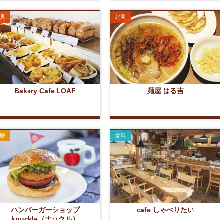
見
北見
Bakery Cafe LOAF
麺屋 はる吉
野
常呂
ハンバーガーショップ
cafe しゃべりたい
knuckle（ナックル）