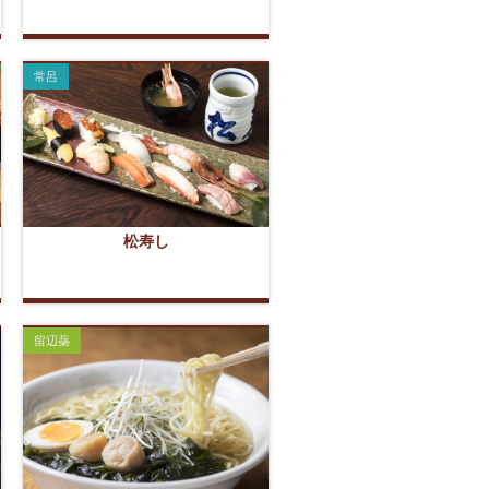
常呂
松寿し
留辺蘂