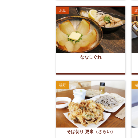
北見
北
ななしぐれ
端野
端
そば切り 更來（さらい）