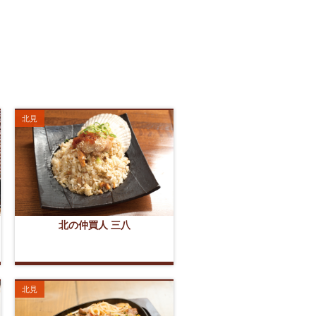
北見
北の仲買人 三八
北見