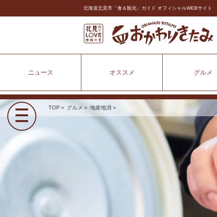
北海道北見市「食＆観光」ガイド オフィシャルWEBサイト
ニュース
オススメ
グルメ
TOP
>
グルメ
>
地産地消
>