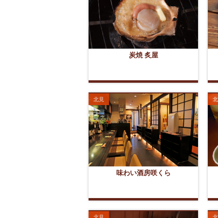
炭焼 炙屋
北見
北
味わい酒房咲くら
北見
北