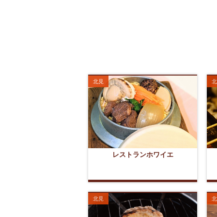
北見
北
レストランホワイエ
北見
北