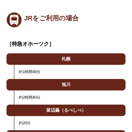
JRをご利用の場合
［特急オホーツク］
札幌
約1時間40分
旭川
約2時間40分
留辺蘂
（るべしべ）
約20分