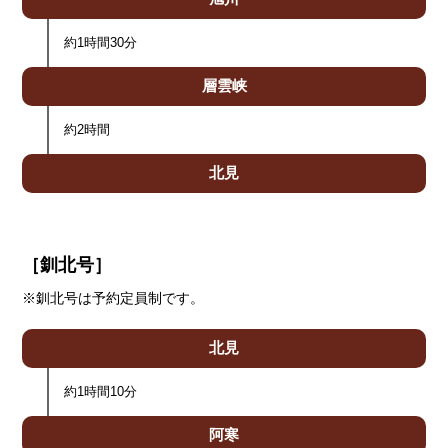
約1時間30分
層雲峡
約2時間
北見
［釧北号］
※釧北号は予約定員制です。
北見
約1時間10分
阿寒