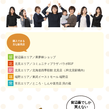
購入できる
主な販売店
留辺蘂エリア／果夢林ショップ
北見エリア／コミュニティプラザ パラボB1F
北見エリア／北海道四季彩館 北見店（JR北見駅構内）
端野エリア／東武イーストモール 端野店
常呂エリア／ところ・しんや直売店 貝の蔵
留辺蘂でしか
買えない