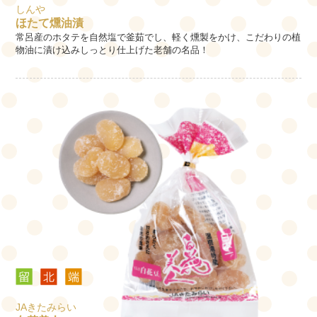
しんや
ほたて燻油漬
常呂産のホタテを自然塩で釜茹でし、軽く燻製をかけ、こだわりの植
物油に漬け込みしっとり仕上げた老舗の名品！
JAきたみらい