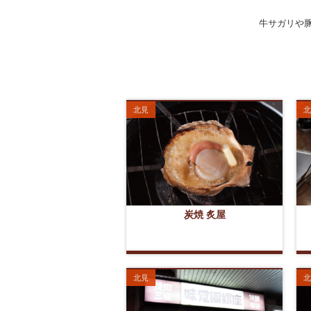
牛サガリや
北見
北
炭焼 炙屋
北見
北