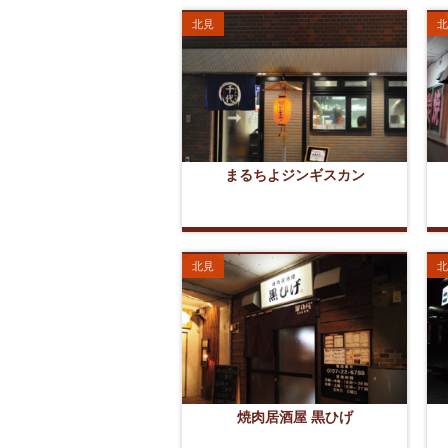
北見
北
まるちよジンギスカン
北見
北
焼肉居酒屋 黒ひげ