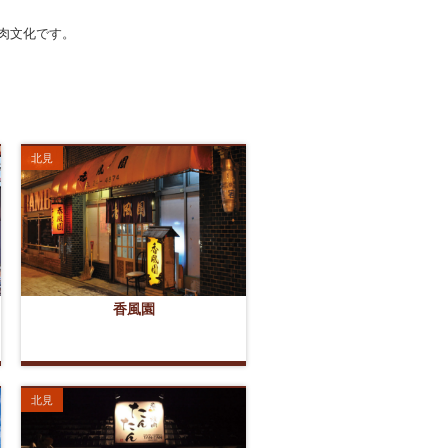
肉文化です。
北見
香風園
北見