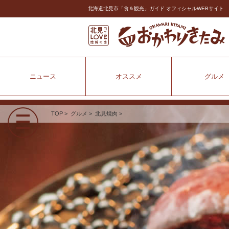
北海道北見市「食＆観光」ガイド オフィシャルWEBサイト
ニュース
オススメ
グルメ
TOP
>
グルメ
>
北見焼肉
>