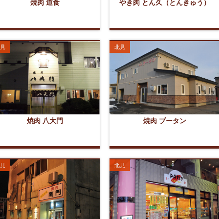
焼肉 道食
やき肉 とん久（とんきゅう）
見
北見
焼肉 八大門
焼肉 ブータン
見
北見