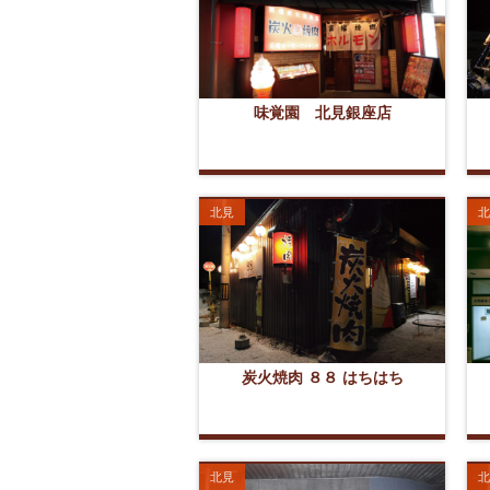
味覚園 北見銀座店
北見
北
炭火焼肉 ８８ はちはち
北見
北