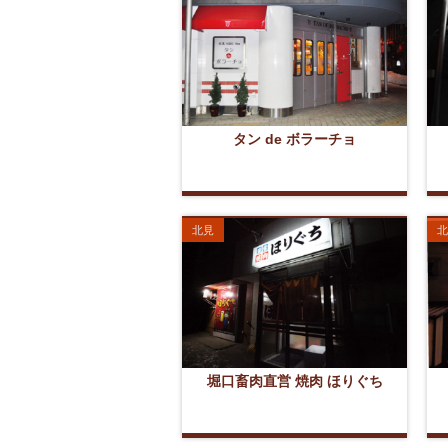
タン de ボラーチョ
北見
北
堀口畜肉直営 焼肉 ほりぐち