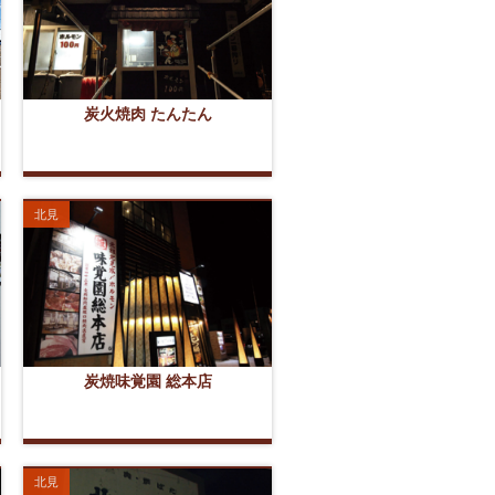
炭火焼肉 たんたん
北見
炭焼味覚園 総本店
北見