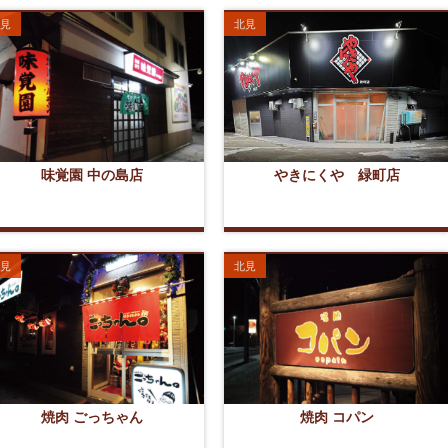
見
北見
味覚園 中の島店
やきにくや 緑町店
見
北見
焼肉 ごっちゃん
焼肉 コパン