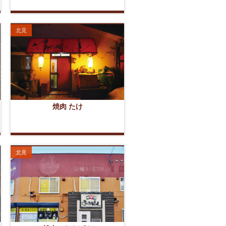
北見
焼肉 たけ
北見