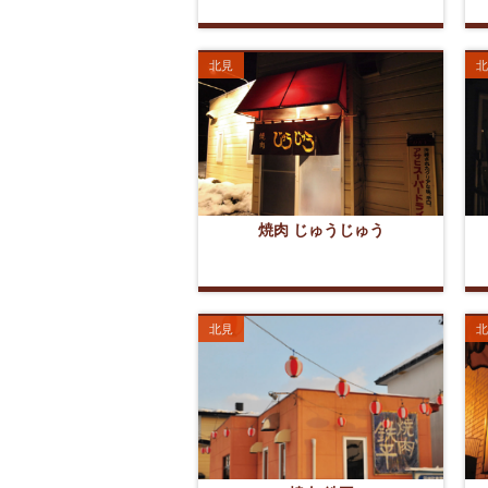
北見
北
焼肉 じゅうじゅう
北見
北