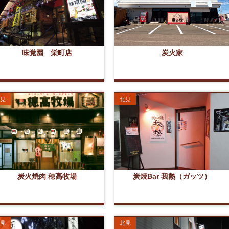
味覚園 栄町店
炭火家
見
北見
炭火焼肉 穂高牧場
炭焼Bar 我熱（ガッツ）
見
北見