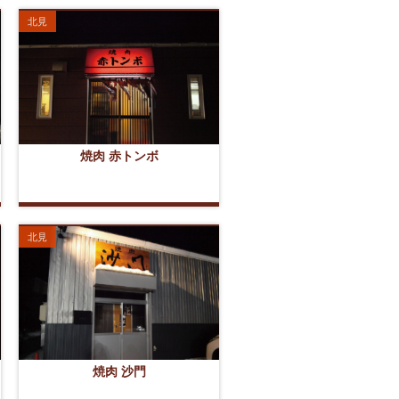
北見
焼肉 赤トンボ
北見
焼肉 沙門