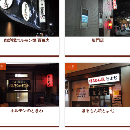
肉炉端ホルモン焼 百萬力
板門店
見
北見
ホルモンのときわ
ほるもん焼とよ七