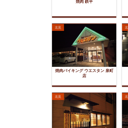
焼肉 鉄平
北見
北
焼肉バイキング ウエスタン 泉町
店
北見
北