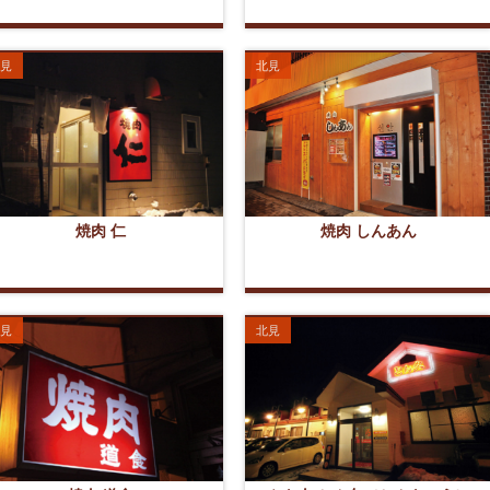
見
北見
焼肉 仁
焼肉 しんあん
見
北見