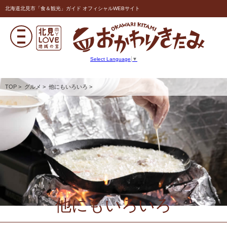
北海道北見市「食＆観光」ガイド オフィシャルWEBサイト
Select Language
▼
TOP
>
グルメ
>
他にもいろいろ
>
他にもいろいろ