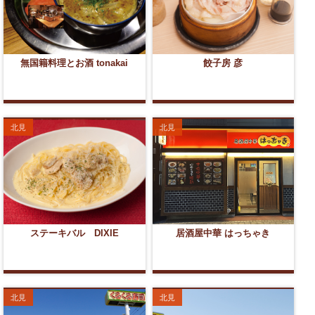
無国籍料理とお酒 tonakai
餃子房 彦
北見
北見
ステーキバル DIXIE
居酒屋中華 はっちゃき
北見
北見