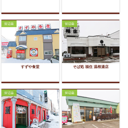
留辺蘂
留辺蘂
すずや食堂
そば処 福住 温根湯店
留辺蘂
留辺蘂