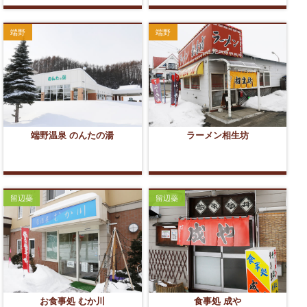
端野
端野
端野温泉 のんたの湯
ラーメン相生坊
留辺蘂
留辺蘂
お食事処 むか川
食事処 成や