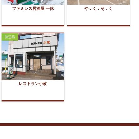
ファミレス居酒屋 一休
や．く．そ．く
留辺蘂
レストラン小政