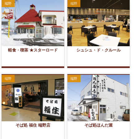
端野
端野
軽食・喫茶 ★スターロード
シュシュ・ド・クルール
端野
端野
そば処 福住 端野店
そば処ほんだ屋