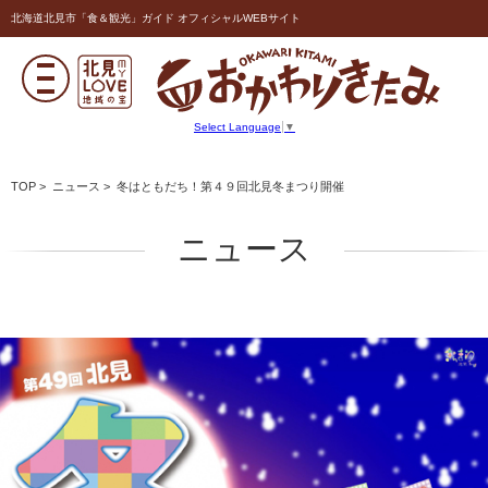
北海道北見市「食＆観光」ガイド オフィシャルWEBサイト
Select Language
▼
TOP
>
ニュース
> 冬はともだち！第４９回北見冬まつり開催
ニュース