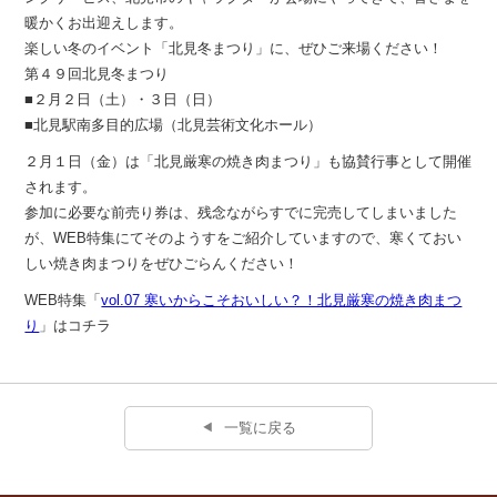
暖かくお出迎えします。
楽しい冬のイベント「北見冬まつり」に、ぜひご来場ください！
第４９回北見冬まつり
■２月２日（土）・３日（日）
■北見駅南多目的広場（北見芸術文化ホール）
２月１日（金）は「北見厳寒の焼き肉まつり」も協賛行事として開催
されます。
参加に必要な前売り券は、残念ながらすでに完売してしまいました
が、WEB特集にてそのようすをご紹介していますので、寒くておい
しい焼き肉まつりをぜひごらんください！
WEB特集「
vol.07 寒いからこそおいしい？！北見厳寒の焼き肉まつ
り
」はコチラ
一覧に戻る