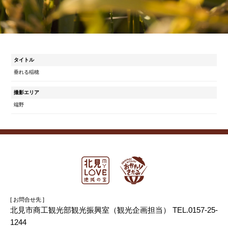
タイトル
垂れる稲穂
撮影エリア
端野
[ お問合せ先 ]
北見市商工観光部観光振興室（観光企画担当） TEL.0157-25-
1244