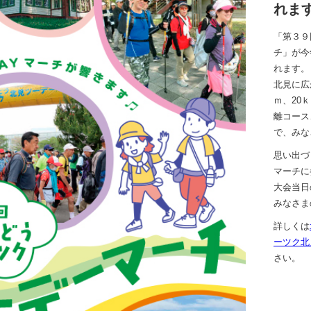
れま
「第３９
チ」が今
れます。
北見に広
ｍ、20
離コース
で、みな
思い出づ
マーチに
大会当日
みなさま
詳しくは
ーツク北
さい。