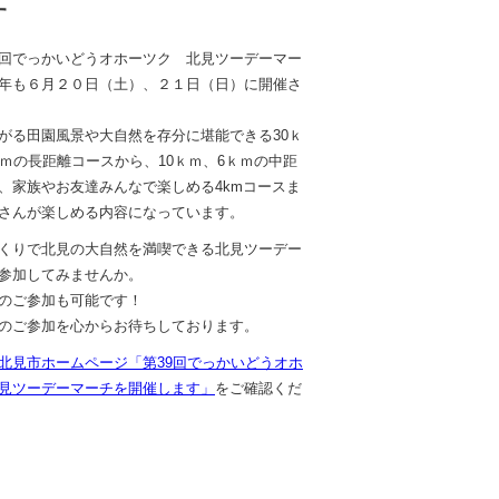
す
回でっかいどうオホーツク 北見ツーデーマー
年も６月２０日（土）、２１日（日）に開催さ
がる田園風景や大自然を存分に堪能できる30ｋ
ｋｍの長距離コースから、10ｋｍ、6ｋｍの中距
、家族やお友達みんなで楽しめる4kmコースま
さんが楽しめる内容になっています。
くりで北見の大自然を満喫できる北見ツーデー
参加してみませんか。
のご参加も可能です！
のご参加を心からお待ちしております。
北見市ホームページ「第39回でっかいどうオホ
見ツーデーマーチを開催します」
をご確認くだ