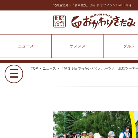
北海道北見市「食＆観光」ガイド オフィシャルWEBサイト
ニュース
オススメ
グルメ
TOP
>
ニュース
> 「第３９回でっかいどうオホーツク 北見ツーデ