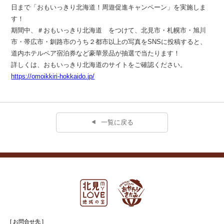
日まで「おもいっきり北海道！周遊促進キャンペーン」を実施しま
す！
期間中、＃おもいっきり北海道 をつけて、北見市・札幌市・旭川
市・帯広市・釧路市のうち２都市以上の写真をSNSに投稿すると、
道内ホテルペア宿泊券など豪華景品が抽選で当たります！
詳しくは、おもいっきり北海道のサイトをご確認ください。
https://omoikkiri-hokkaido.jp/
一覧に戻る
[ お問合せ先 ]