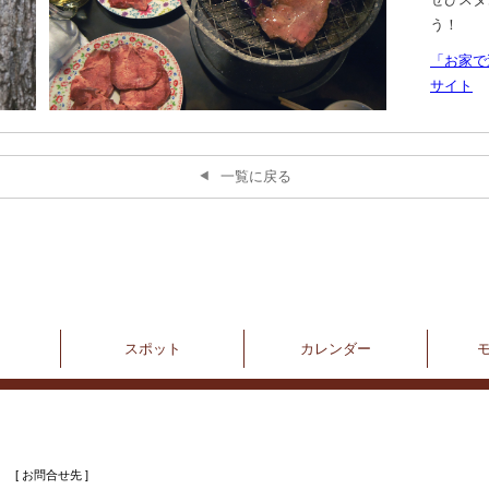
う！
「お家で
サイト
一覧に戻る
スポット
カレンダー
[ お問合せ先 ]