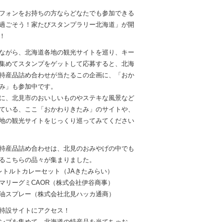
フォンをお持ちの方ならどなたでも参加できる
過ごそう！家たびスタンプラリー北海道」が開
！
ながら、北海道各地の観光サイトを巡り、キー
集めてスタンプをゲットして応募すると、北海
特産品詰め合わせが当たるこの企画に、「おか
み」も参加中です。
に、北見市のおいしいものやステキな風景など
ている、ここ「おかわりきたみ」のサイトや、
地の観光サイトをじっくり巡ってみてください
特産品詰め合わせは、北見のおみやげの中でも
るこちらの品々が集まりました。
レトルトカレーセット（JAきたみらい）
マリーグミCAOR（株式会社伊谷商事）
油スプレー（株式会社北見ハッカ通商）
特設サイトにアクセス！
ンプを集めて、北海道の特産品を当てちゃお