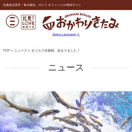
北海道北見市「食＆観光」ガイド オフィシャルWEBサイト
Select Language
▼
TOP
>
ニュース
> おうちで水族館、始まりました！
ニュース