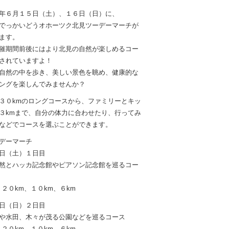
年６月１５日（土）、１６日（日）に、
でっかいどうオホーツク北見ツーデーマーチが
ます。
催期間前後にはより北見の自然が楽しめるコー
されていますよ！
自然の中を歩き、美しい景色を眺め、健康的な
ングを楽しんでみませんか？
３０kmのロングコースから、ファミリーとキッ
３kmまで、自分の体力に合わせたり、行ってみ
などでコースを選ぶことができます。
デーマーチ
日（土）１日目
然とハッカ記念館やピアソン記念館を巡るコー
、２０km、１０km、６km
日（日）２日目
や水田、木々が茂る公園などを巡るコース
、２０km、１０km、６km