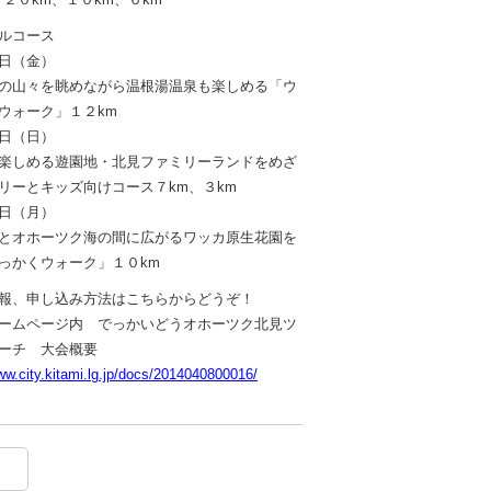
ルコース
日（金）
の山々を眺めながら温根湯温泉も楽しめる「ウ
ウォーク」１２km
日（日）
楽しめる遊園地・北見ファミリーランドをめざ
リーとキッズ向けコース７km、３km
日（月）
とオホーツク海の間に広がるワッカ原生花園を
っかくウォーク」１０km
報、申し込み方法はこちらからどうぞ！
ームページ内 でっかいどうオホーツク北見ツ
ーチ 大会概要
ww.city.kitami.lg.jp/docs/2014040800016/