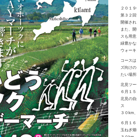
２０１９
第３２回
開催され
また、開
スも用意
緑豊かな
ウォーキ
コースは
ズ向けの
たい場所
北見ツー
６月１５
北見の自
ス
３０km
６月１６
玉ねぎ畑
３０km