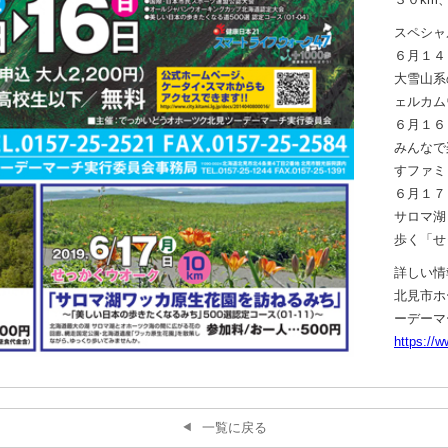
スペシャ
６月１４
大雪山系
ェルカム
６月１６
みんなで
すファミ
６月１７
サロマ湖
歩く「せ
詳しい情
北見市ホ
ーデーマ
https://w
一覧に戻る