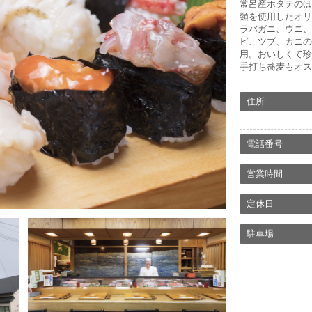
常呂産ホタテのほ
類を使用したオリ
ラバガニ、ウニ、
ビ、ツブ、カニの
用。おいしくて珍
手打ち蕎麦もオス
住所
電話番号
営業時間
定休日
駐車場