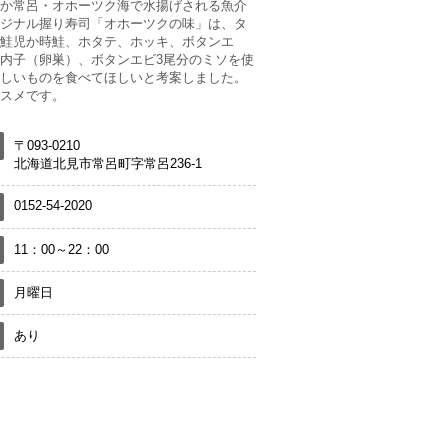
か常呂・オホーツク海で水揚げされる魚介
ジナル握り寿司「オホーツクの味」は、タ
鮭児か時鮭、ホタテ、ホッキ、ボタンエ
内子（卵巣）、ボタンエビ3尾分のミソを使
しいものを食べてほしいと考案しました。
スメです。
〒093-0210
北海道北見市常呂町字常呂236-1
0152-54-2020
11：00～22：00
月曜日
あり