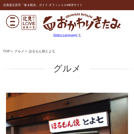
北海道北見市「食＆観光」ガイド オフィシャルWEBサイト
Select Language
▼
TOP
>
グルメ
> ほるもん焼とよ七
グルメ