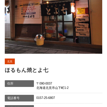
北見
ほるもん焼とよ七
住所
〒090-0037
北海道北見市山下町1-2
0157-25-6807
電話番号