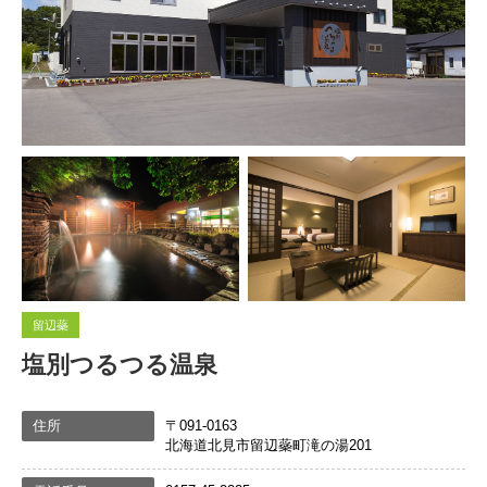
留辺蘂
塩別つるつる温泉
住所
〒091-0163
北海道北見市留辺蘂町滝の湯201