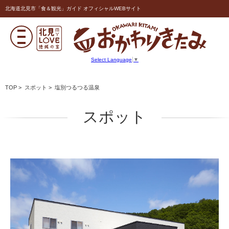
北海道北見市「食＆観光」ガイド オフィシャルWEBサイト
Select Language
▼
TOP
>
スポット
> 塩別つるつる温泉
スポット