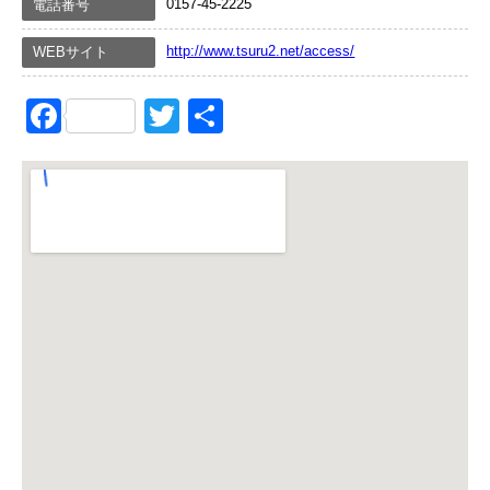
0157-45-2225
電話番号
http://www.tsuru2.net/access/
WEBサイト
Facebook
Twitter
共
有