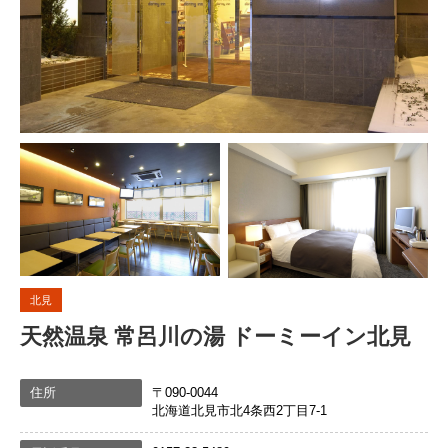
北見
天然温泉 常呂川の湯 ドーミーイン北見
住所
〒090-0044
北海道北見市北4条西2丁目7-1