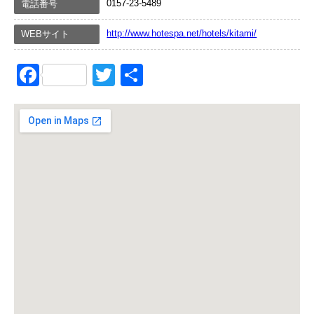
0157-23-5489
電話番号
http://www.hotespa.net/hotels/kitami/
WEBサイト
Facebook
Twitter
共
有