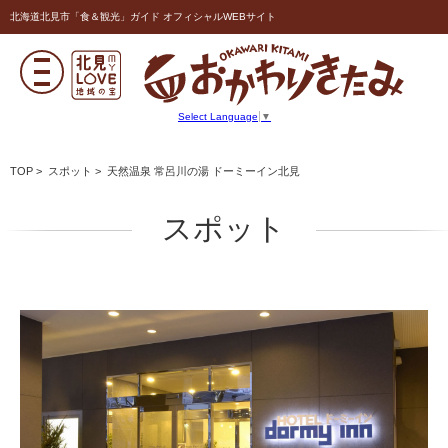
北海道北見市「食＆観光」ガイド オフィシャルWEBサイト
Select Language
▼
TOP
>
スポット
> 天然温泉 常呂川の湯 ドーミーイン北見
スポット