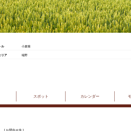
トル
小麦畑
エリア
端野
スポット
カレンダー
[ お問合せ先 ]