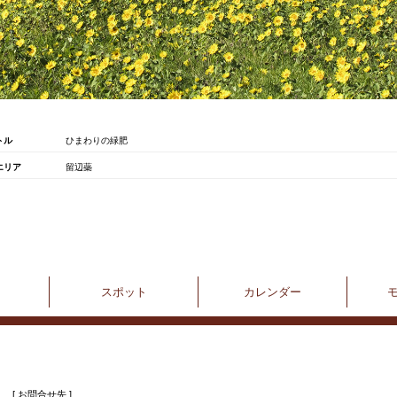
トル
ひまわりの緑肥
エリア
留辺蘂
スポット
カレンダー
[ お問合せ先 ]