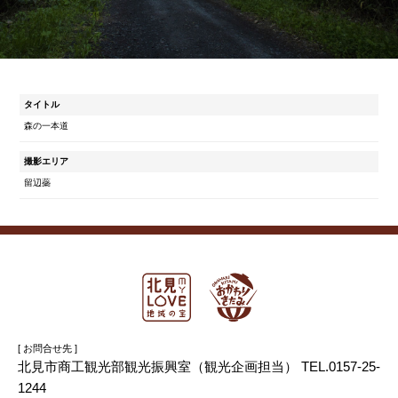
タイトル
森の一本道
撮影エリア
留辺蘂
[ お問合せ先 ]
北見市商工観光部観光振興室（観光企画担当） TEL.0157-25-
1244