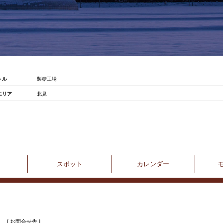
トル
製糖工場
エリア
北見
スポット
カレンダー
[ お問合せ先 ]