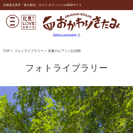
北海道北見市「食＆観光」ガイド オフィシャルWEBサイト
Select Language
▼
TOP
>
フォトライブラリー
> 初夏のピアソン記念館
フォトライブラリー