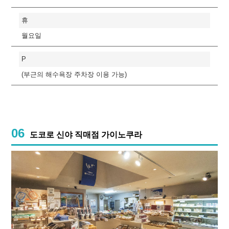
휴
월요일
P
(부근의 해수욕장 주차장 이용 가능)
06
도코로 신야 직매점 가이노쿠라