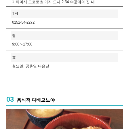
기타미시 도코로초 아자 도사 2-34 수공예의 집 내
TEL
0152-54-2272
영
9:00〜17:00
휴
월요일, 공휴일 다음날
03
음식점 다베모노야