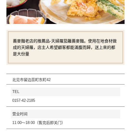
蕎麥麵老店的推薦品-天婦羅笳籬蕎麥麵。使用在地食材做
成的天婦羅，店主人希望顧客都能滿腹而歸，送上來的都
是大份量
北见市留边蕊町东町42
TEL
0157-42-2185
营业时间
11:00〜18:00（售完后即关门）