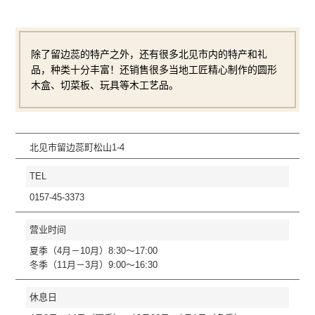
除了留边蕊的特产之外，还有很多北见市内的特产和礼
品，种类十分丰富！还销售很多当地工匠精心制作的圆形
木盒、切菜板、玩具等木工艺品。
北见市留边蕊町松山1-4
TEL
0157-45-3373
营业时间
夏季（4月－10月）8:30～17:00
冬季（11月－3月）9:00～16:30
休息日