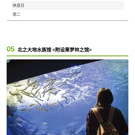
休息日
周二
05
北之大地水族馆 <附设果梦林之馆>