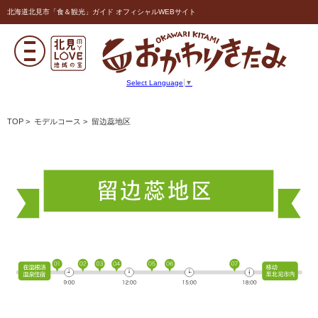
北海道北見市「食＆観光」ガイド オフィシャルWEBサイト
Select Language
▼
TOP
>
モデルコース
> 留边蕊地区