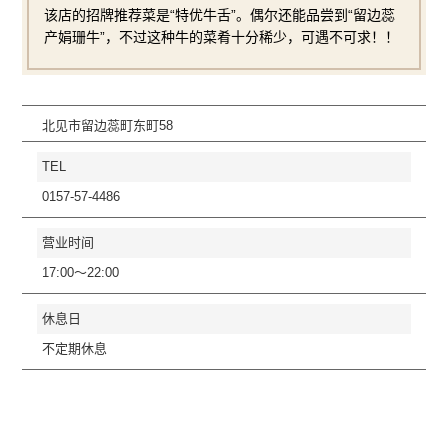
该店的招牌推荐菜是“特优牛舌”。偶尔还能品尝到“留边蕊
产娟珊牛”，不过这种牛的菜肴十分稀少，可遇不可求！！
北见市留边蕊町东町58
TEL
0157-57-4486
营业时间
17:00〜22:00
休息日
不定期休息