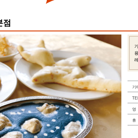
본점
용
레
기
TE
영
휴