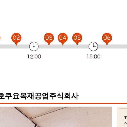
 호쿠요목재공업주식회사
스