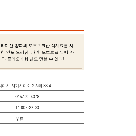
기타미산 양파와 오호츠크산 식재료를 사
한 인도 요리점. 파란 '오호츠크 유빙 카
'와 클리오네형 난도 맛볼 수 있다!
타미시 히가시미와 2초메 36-4
L
0157-22-5078
11:00～22:00
무휴