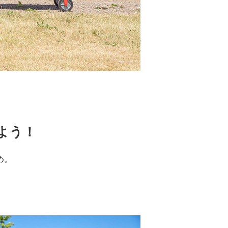
よう！
め。