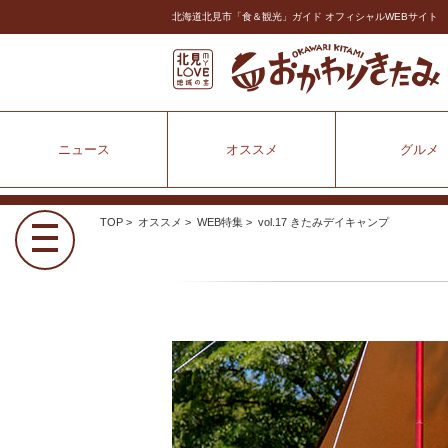
北海道北見市「食＆観光」ガイド オフィシャルWEBサイト
ニュース
オススメ
グルメ
TOP
>
オススメ
>
WEB特集
> vol.17 きたみデイキャンプ