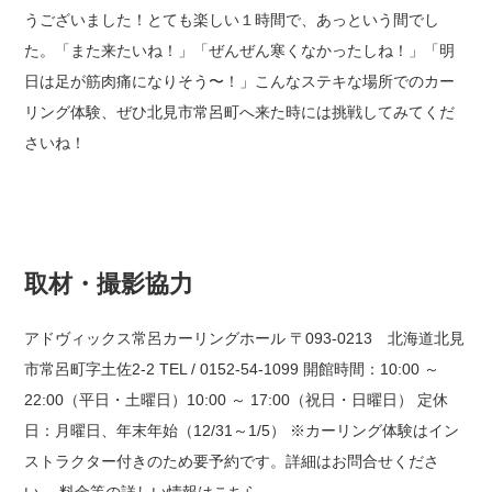
うございました！
とても楽しい１時間で、あっという間でし
た。
「また来たいね！」「ぜんぜん寒くなかったしね！」「明
日は足が筋肉痛になりそう〜！」
こんなステキな場所でのカー
リング体験、ぜひ北見市常呂町へ来た時には挑戦してみてくだ
さいね！
取材・撮影協力
アドヴィックス常呂カーリングホール
〒093-0213 北海道北見
市常呂町字土佐2-2
TEL / 0152-54-1099
開館時間：10:00 ～
22:00（平日・土曜日）10:00 ～ 17:00（祝日・日曜日）
定休
日：月曜日、年末年始（12/31～1/5）
※カーリング体験はイン
ストラクター付きのため要予約です。詳細はお問合せくださ
い。
料金等の詳しい情報はこちら