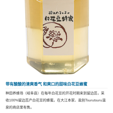
带有酸酸的清爽香气 和爽口的甜味
白花豆蜂蜜
种田养蜂场（岐阜县）在每年白花豆的开花时期来到留边蕊，采
收100%留边蕊产白花豆的蜂蜜。在大江本家、盐别Tsurutsuru温
泉的商店里有售。