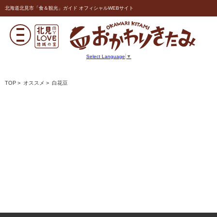
北海道北見市「食＆観光」ガイド オフィシャルWEBサイト
Select Language
▼
TOP
>
オススメ
> 白花豆