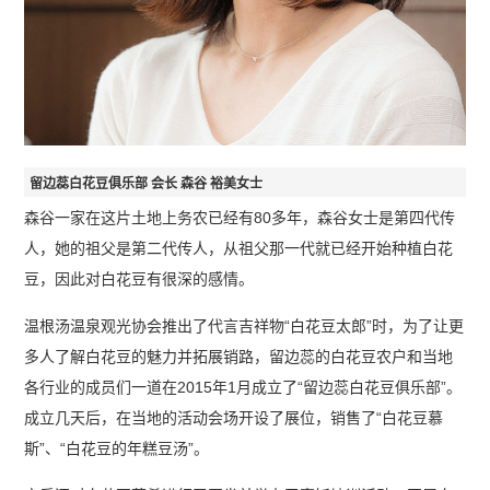
留边蕊白花豆俱乐部 会长 森谷 裕美女士
森谷一家在这片土地上务农已经有80多年，森谷女士是第四代传
人，她的祖父是第二代传人，从祖父那一代就已经开始种植白花
豆，因此对白花豆有很深的感情。
温根汤温泉观光协会推出了代言吉祥物“白花豆太郎”时，为了让更
多人了解白花豆的魅力并拓展销路，留边蕊的白花豆农户和当地
各行业的成员们一道在2015年1月成立了“留边蕊白花豆俱乐部”。
成立几天后，在当地的活动会场开设了展位，销售了“白花豆慕
斯”、“白花豆的年糕豆汤”。