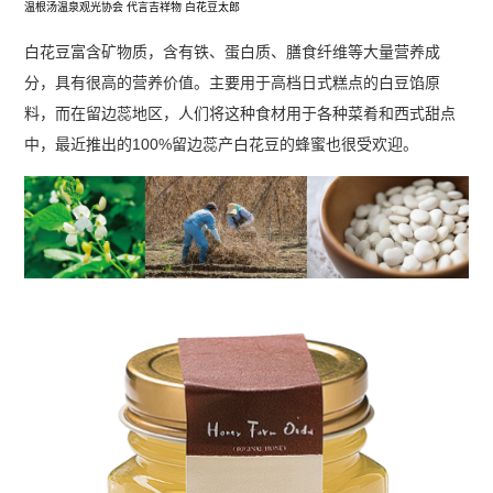
温根汤温泉观光协会 代言吉祥物 白花豆太郎
白花豆富含矿物质，含有铁、蛋白质、膳食纤维等大量营养成
分，具有很高的营养价值。主要用于高档日式糕点的白豆馅原
料，而在留边蕊地区，人们将这种食材用于各种菜肴和西式甜点
中，最近推出的100%留边蕊产白花豆的蜂蜜也很受欢迎。