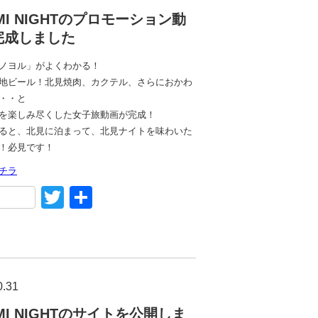
AMI NIGHTのプロモーション動
完成しました
ノヨル」がよくわかる！
地ビール！北見焼肉、カクテル、さらにおかわ
・・と
を楽しみ尽くした女子旅動画が完成！
ると、北見に泊まって、北見ナイトを味わいた
！必見です！
チラ
acebook
Twitter
共
有
0.31
AMI NIGHTのサイトを公開しま