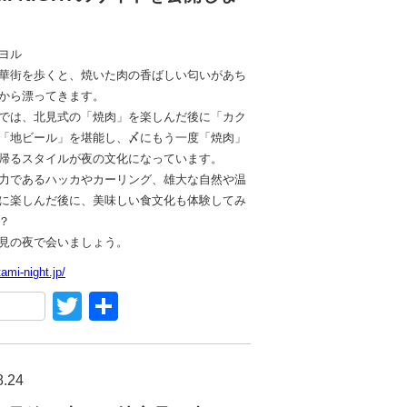
ヨル
華街を歩くと、焼いた肉の香ばしい匂いがあち
から漂ってきます。
では、北見式の「焼肉」を楽しんだ後に「カク
「地ビール」を堪能し、〆にもう一度「焼肉」
帰るスタイルが夜の文化になっています。
力であるハッカやカーリング、雄大な自然や温
に楽しんだ後に、美味しい食文化も体験してみ
？
見の夜で会いましょう。
tami-night.jp/
acebook
Twitter
共
有
8.24