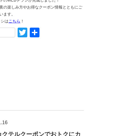
トのWEBチラシが完成しました！
夜の楽しみ方やお得なクーポン情報とともにご
います。
ラシは
こちら
！
acebook
Twitter
共
有
1.16
カクテルクーポンでおトクにカ