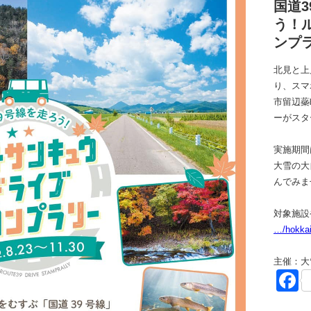
国道
う！
ンプ
北見と上
り、スマ
市留辺蘂
ーがスタ
実施期間は2
大雪の大
んでみま
対象施設
…/hokkai
主催：大
F