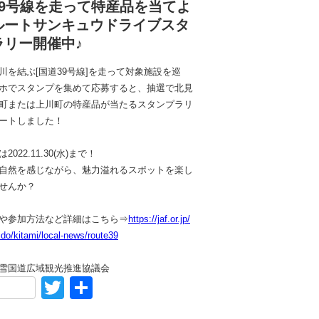
39号線を走って特産品を当てよ
ルートサンキュウドライブスタ
ラリー開催中♪
川を結ぶ[国道39号線]を走って対象施設を巡
ホでスタンプを集めて応募すると、抽選で北見
町または上川町の特産品が当たるスタンプラリ
ートしました！
022.11.30(水)まで！
自然を感じながら、魅力溢れるスポットを楽し
せんか？
や参加方法など詳細はこちら⇒
https://jaf.or.jp/
do/kitami/local-news/route39
雪国道広域観光推進協議会
acebook
Twitter
共
有