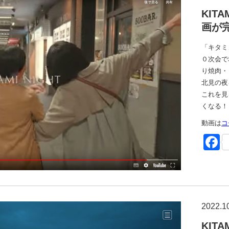
KIT
画が
「キタミ
０次会で
り焼肉・
北見の夜
これを見
くなる！
動画は
コ
F
2022.1
KIT