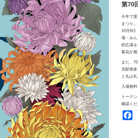
第7
今年で第
まつり」
10月8
場・みん
的広場を
菊花が展
また、7
見駅南多
と丸山礼
入場無料
トークシ
確認くだ
F