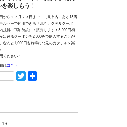
ルを楽しもう！
日から１２月２３日まで、北見市内にある13店
テルバーで使用できる「北見カクテルクーポ
内提携の宿泊施設にて販売します！3,000円相
が出来るクーポンを2,000円で購入することが
。なんと1,000円もお得に北見のカクテルを楽
♪
用ください！
報は
コチラ
acebook
Twitter
共
有
1.16