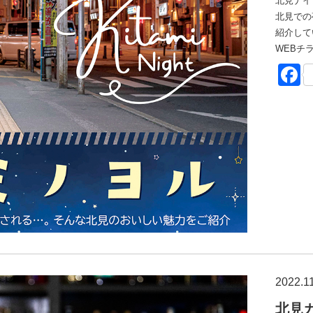
北見ナイ
北見での
紹介して
WEBチ
F
2022.1
北見