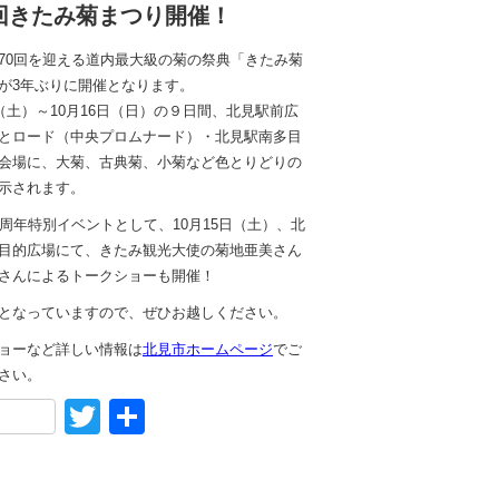
0回きたみ菊まつり開催！
70回を迎える道内最大級の菊の祭典「きたみ菊
が3年ぶりに開催となります。
日（土）～10月16日（日）の９日間、北見駅前広
とロード（中央プロムナード）・北見駅南多目
会場に、大菊、古典菊、小菊など色とりどりの
示されます。
0周年特別イベントとして、10月15日（土）、北
目的広場にて、きたみ観光大使の菊地亜美さん
さんによるトークショーも開催！
となっていますので、ぜひお越しください。
ョーなど詳しい情報は
北見市ホームページ
でご
さい。
acebook
Twitter
共
有