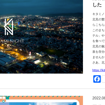
した
キタミノ
北見の繁
らこちら
このまち
テル」や
を食べて
北見の魅
泉を存分
ませんか
さあ、北
https://ki
F
2022.0