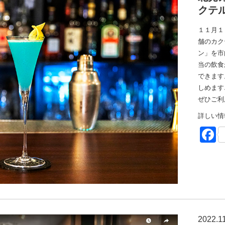
クテ
１１月１
舗のカク
ン」を市
当の飲食
できます
しめます
ぜひご利
詳しい情
F
2022.1